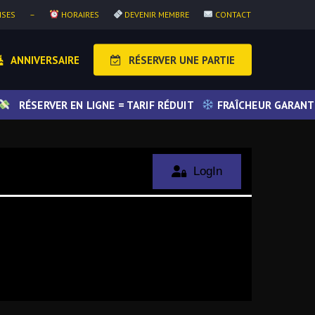
ISES
–
HORAIRES
DEVENIR MEMBRE
CONTACT
ANNIVERSAIRE
RÉSERVER UNE PARTIE
RÉSERVER EN LIGNE = TARIF RÉDUIT
FRAÎCHEUR GARANTIE 