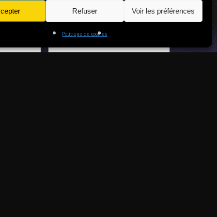
jeu
Très grand laser game avec
cepter
Refuser
Voir les préférences
plusieurs choix de jeux
Politique de cookies
OUS !