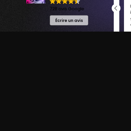
Très bon moment, une
Parf
728 avis Google
équipe accueillante, serviable
int
et sympa!
gro
Écrire un avis
on adore ce centre de laser
card
game et on y reviendra !!
mom
UNE 