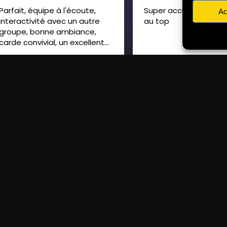
ait, équipe à l'écoute,
Super accueil, terrain de 
Ac
eractivité avec un autre
au top
upe, bonne ambiance,
e convivial, un excellent
ent en famille
QUESTION ?
CONTACTEZ N